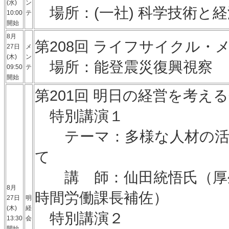
(水)
ン
場所：(一社) 科学技術と
10:00
テ
開始
8月
第208回 ライフサイクル・
27日
メ
(木)
ン
場所：能登震災復興視察
09:50
テ
開始
第201回 明日の経営を考え
特別講演１
テーマ：多様な人材の活躍
て
講 師：仙田統悟氏（厚生
8月
時間労働課長補佐）
27日
明
(木)
経
特別講演２
13:30
会
開始