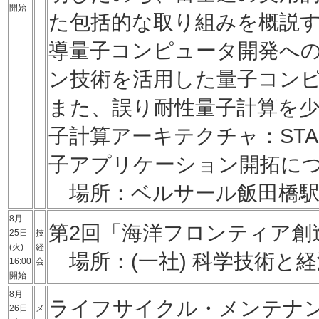
開始
た包括的な取り組みを概説
導量子コンピュータ開発へ
ン技術を活用した量子コン
また、誤り耐性量子計算を
子計算アーキテクチャ：ST
子アプリケーション開拓に
場所：ベルサール飯田橋駅前(
8月
第2回「海洋フロンティア創
25日
技
(火)
経
場所：(一社) 科学技術と
16:00
会
開始
8月
ライフサイクル・メンテナ
26日
メ