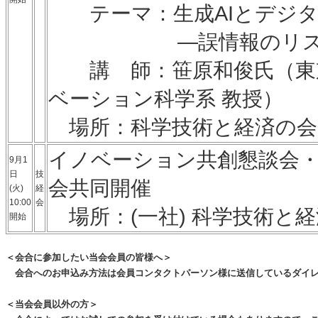
テーマ：生成AIとデジタ
―誤情報のリスクと
講 師：笹原和俊氏（東京
ベーション科学系 教授）
場所：科学技術と経済の会会議
イノベーション共創懇談会
9月1
日
技
会共同開催
(火)
経
10:00
会
場所：(一社) 科学技術と
開始
＜会合に参加したい当会会員の皆様へ＞
会合へのお申込み方法は会員コンタクトパーソン様に送信しているダイレ
＜当会会員以外の方＞