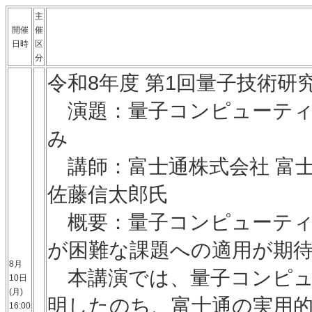
主
開催
催
日時
区
分
令和8年度 第1回量子技術研
演題：量子コンピューティ
み
講師：富士通株式会社 富士
佐藤信太郎氏
概要：量子コンピューティ
が困難な課題への適用が期
8月
本講演では、量子コンピュ
10日
(月)
明したのち、富士通の実用
16:00